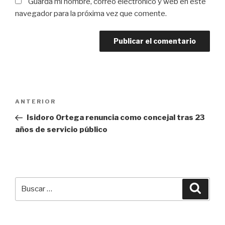
Guarda mi nombre, correo electrónico y web en este
navegador para la próxima vez que comente.
Navegación
Entrada
ANTERIOR
de
anterior:
Isidoro Ortega renuncia como concejal tras 23
entradas
años de servicio público
Buscar
Busca
por: