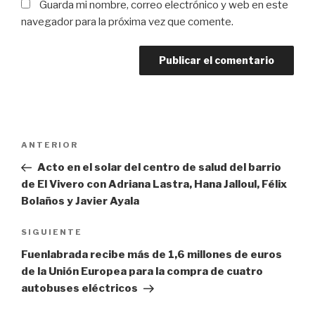
Guarda mi nombre, correo electrónico y web en este
navegador para la próxima vez que comente.
Navegación
Entrada
ANTERIOR
de
anterior:
Acto en el solar del centro de salud del barrio
entradas
de El Vivero con Adriana Lastra, Hana Jalloul, Félix
Bolaños y Javier Ayala
Siguiente
SIGUIENTE
entrada
Fuenlabrada recibe más de 1,6 millones de euros
de la Unión Europea para la compra de cuatro
autobuses eléctricos