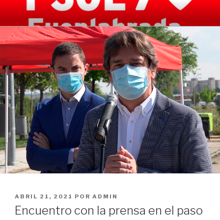
Saltar
al
contenido
PUBLICADO
ABRIL 21, 2021
POR
ADMIN
EL
Encuentro con la prensa en el paso